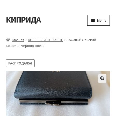
КИПРИДА
Перейти
Перейти
Меню
к
к
навигации
содержимому
Главная
Главная
КОШЕЛЬКИ КОЖАНЫЕ
Кожаный женский
кошелек черного цвета
Корзина
Мой аккаунт
РАСПРОДАЖА!
Оформление заказа