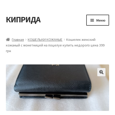
КИПРИДА
Перейти
Перейти
Меню
к
к
навигации
содержимому
Главная
Главная
КОШЕЛЬКИ КОЖАНЫЕ
Кошелек женский
кожаный с монетницей на поцелуе купить недорого цена 399
Корзина
грн
Мой аккаунт
Оформление заказа