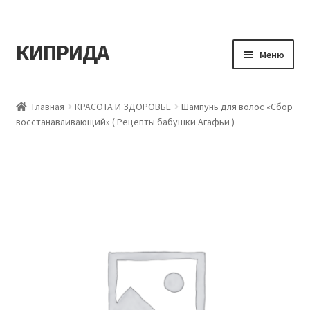
КИПРИДА
Перейти
Перейти
Меню
к
к
навигации
содержимому
Главная
Главная
КРАСОТА И ЗДОРОВЬЕ
Шампунь для волос «Сбор
восстанавливающий» ( Рецепты бабушки Агафьи )
Корзина
Мой аккаунт
Оформление заказа