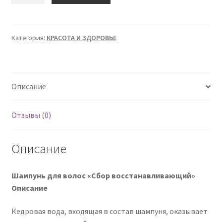
Шампунь
для
волос
Категория:
КРАСОТА И ЗДОРОВЬЕ
"Сбор
восстанавливающий"
(
Описание
Рецепты
бабушки
Агафьи
Отзывы (0)
)
Описание
Шампунь для волос «Сбор восстанавливающий»
Описание
Кедровая вода, входящая в состав шампуня, оказывает