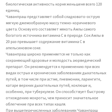
биологическая активность корня женьшеня всего 120
единиц.
Чаванпраш представляет собой сладковато-острую
мягкую джемообразную массу темно-коричневого
цвета. Основу его составляет мякоть Амлы самого
богатого источника витамина С в природе. Сок Амлы в
20 раз превышает содержание витамина С в
апельсиновом соке.
Чаванпраш широко применяется не только как
сохраняющий здоровье и молодость аюрведический
препарат. Он рекомендуется к применению при всех
видах острых и хронических заболеваниях дыхательных
путей, в том числе при астме, пневмонии, ларингите,
катаре верхних дыхательных путей, коклюше и,
особенно, при туберкулезе. Он способствует быстрому
отхождению мокроты, чем приносит значительное
облегчение при всех типах кашля.
При вышеперечисленных заболеваниях Чаванпраш