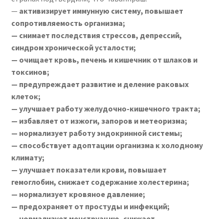
—
активизирует иммунную систему, повышает
сопротивляемость организма;
— снимает последствия стрессов, депрессий,
синдром хронической усталости;
— очищает кровь, печень и кишечник от шлаков и
токсинов;
— предупреждает развитие и деление раковых
клеток;
— улучшает работу желудочно-кишечного тракта;
— избавляет от изжоги, запоров и метеоризма;
— нормализует работу эндокринной системы;
— способствует адоптации организма к холодному
климату;
— улучшает показатели крови, повышает
гемоглобин, снижает содержание холестерина;
— нормализует кровяное давление;
— предохраняет от простуды и инфекций;
— нормализует менструацию, снижает