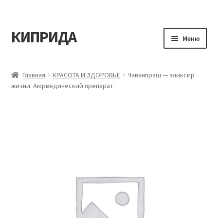
КИПРИДА
Перейти
Перейти
Меню
к
к
навигации
содержимому
Главная
Главная
КРАСОТА И ЗДОРОВЬЕ
Чаванпраш — эликсир
жизни. Аюрведический препарат.
Корзина
Мой аккаунт
Оформление заказа