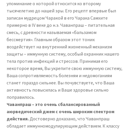
упоминание о которой относится ко второму
тысячелетию до нашей эры. Его рецепт впервые был
записан мудрецом Чаракой в его Чарака Самхите
примерно в IV веке до н.э. Чаванпраш – питательная
смесь, с древности называемая «бальзамом
бессмертия». Главным образом этот тоник
воздействует на внутренний жизненный механизм
защиты – иммунную систему, особый охранник нашего
тела против инфекций и стрессов. Принимая его
некоторое время, Вы укрепите свою иммунную систему,
Ваша сопротивляемость болезням и недомоганиям
станет гораздо сильнее. Вы почувствуете, что Ваша
активность повысилась и Ваше здоровье сильно
поправилось.
Чаванпраш – это очень сбалансированный
аюрведический джем с очень широким спектром
действия.
Достоверно доказано, что Чаванпраш
обладает иммунномодулирующим действием. К классу