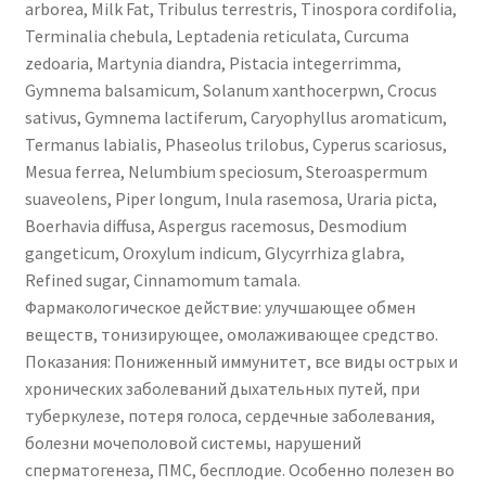
arborea, Milk Fat, Tribulus terrestris, Tinospora cordifolia,
Terminalia chebula, Leptadenia reticulata, Curcuma
zedoaria, Martynia diandra, Pistacia integerrimma,
Gymnema balsamicum, Solanum xanthocerpwn, Crocus
sativus, Gymnema lactiferum, Caryophyllus aromaticum,
Termanus labialis, Phaseolus trilobus, Cyperus scariosus,
Mesua ferrea, Nelumbium speciosum, Steroaspermum
suaveolens, Piper longum, Inula rasemosa, Uraria picta,
Boerhavia diffusa, Aspergus racemosus, Desmodium
gangeticum, Oroxylum indicum, Glycyrrhiza glabra,
Refined sugar, Cinnamomum tamala.
Фармакологическое действие: улучшающее обмен
веществ, тонизирующее, омолаживающее средство.
Показания: Пониженный иммунитет, все виды острых и
хронических заболеваний дыхательных путей, при
туберкулезе, потеря голоса, сердечные заболевания,
болезни мочеполовой системы, нарушений
сперматогенеза, ПМС, бесплодие. Особенно полезен во