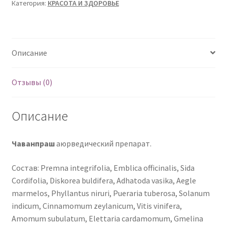
эликсир
Категория:
КРАСОТА И ЗДОРОВЬЕ
жизни.
Аюрведический
препарат.
Описание
Отзывы (0)
Описание
Чаванпраш
аюрведический препарат.
Состав: Premna integrifolia, Emblica officinalis, Sida
Cordifolia, Diskorea buldifera, Adhatoda vasika, Aegle
marmelos, Phyllantus niruri, Pueraria tuberosa, Solanum
indicum, Cinnamomum zeylanicum, Vitis vinifera,
Amomum subulatum, Elettaria cardamomum, Gmelina