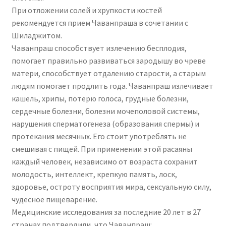
При отложении солей и хрупкости костей
рекомендуется прием Чаванпраша в сочетании с
Шиладжитом.
Чаванпраш способствует излечению бесплодия,
помогает правильно развиваться зародышу во чреве
матери, способствует отдалению старости, а старым
людям помогает продлить года. Чаванпраш излечивает
кашель, хрипы, потерю голоса, грудные болезни,
сердечные болезни, болезни мочеполовой системы,
нарушения сперматогенеза (образования спермы) и
протекания месячных. Его стоит употреблять не
смешивая с пищей. При применении этой расаяны
каждый человек, независимо от возраста сохранит
молодость, интеллект, крепкую память, лоск,
здоровье, остроту восприятия мира, сексуальную силу,
чудесное пищеварение.
Медицинские исследования за последние 20 лет в 27
странах подтвердили, что Чаванпраш: