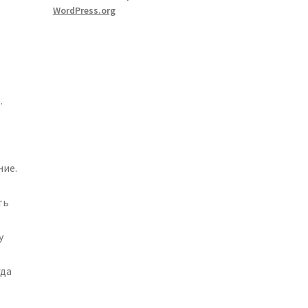
WordPress.org
.
ние.
ть
у
гда