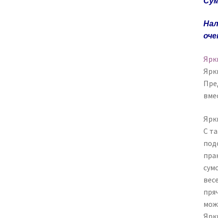
Сум
Нал
оче
Ярк
Ярк
Пре
вме
Ярк
С т
под
пра
сум
вес
пря
мож
Ярк