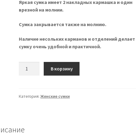
Яркая сумка имеет 2 накладных кармашка и один
врезной на молнии.
Сумка закрывается также на молнию.
Наличие несольких карманов и отделений делает
сумку очень удобной и практичной.
Количество
В корзину
товара
Яркие
женские
сумки
Категория:
Женские сумки
исание