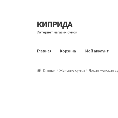
КИПРИДА
Перейти
Перейти
к
к
Интернет магазин сумок
навигации
содержимому
Главная
Корзина
Мой аккаунт
Главная
Корзина
Мой аккаунт
Оформление 
Главная
Женские сумки
Яркие женские с