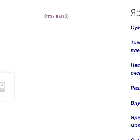
Яр
Отзывы (0)
Сум
Так
пле
Нес
оче
Раз
Вну
Ярк
мол