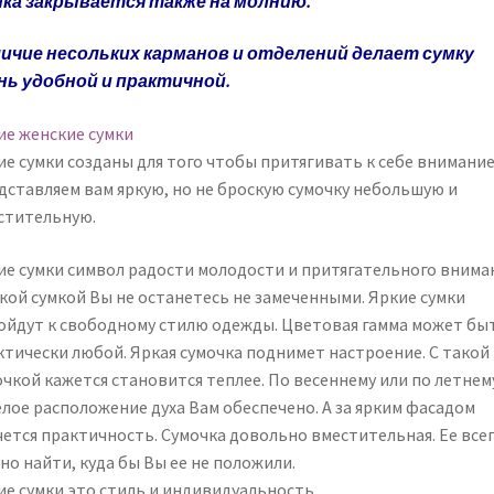
ка закрывается также на молнию.
ичие несольких карманов и отделений делает сумку
нь удобной и практичной.
ие женские сумки
ие сумки созданы для того чтобы притягивать к себе внимание
дставляем вам яркую, но не броскую сумочку небольшую и
стительную.
ие сумки символ радости молодости и притягательного внима
акой сумкой Вы не останетесь не замеченными. Яркие сумки
ойдут к свободному стилю одежды. Цветовая гамма может бы
ктически любой. Яркая сумочка поднимет настроение. С такой
очкой кажется становится теплее. По весеннему или по летнем
елое расположение духа Вам обеспечено. А за ярким фасадом
чется практичность. Сумочка довольно вместительная. Ее все
но найти, куда бы Вы ее не положили.
ие сумки это стиль и индивидуальность.