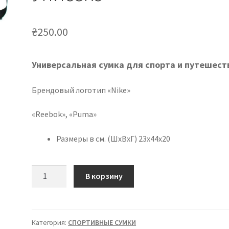
₴
250.00
Универсальная сумка для спорта и путешест
Брендовый логотип «Nike»
«Reebok», «Puma»
Размеры в см. (ШхВхГ) 23х44х20
Количество
В корзину
товара
Спортивная
сумка
Унисекс
Категория:
СПОРТИВНЫЕ СУМКИ