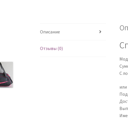
Оп
Описание
Сп
Отзывы (0)
Мод
Сум
С л
или
Под
Дос
Вып
Имее