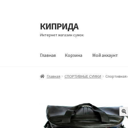
КИПРИДА
Перейти
Перейти
к
к
Интернет магазин сумок
навигации
содержимому
Главная
Корзина
Мой аккаунт
Главная
Корзина
Мой аккаунт
Оформление 
Главная
СПОРТИВНЫЕ СУМКИ
Спортивная 