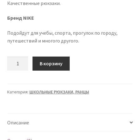
Качественные рюкзаки.
Бренд NIKE
Подойдут для учебы, спорта, прогулок по городу,
путешествий и многого другого.
Количество
В корзину
товара
Рюкзаки
школьные
"NIKE"
Категория:
ШКОЛЬНЫЕ РЮКЗАКИ, РАНЦЫ
подростковые
спортивные
Описание