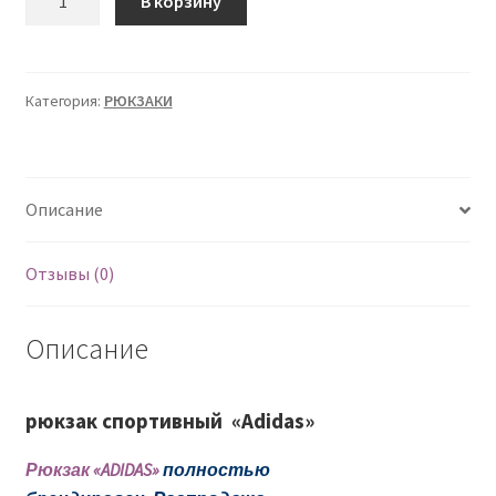
В корзину
товара
Рюкзак
"Adidas"
спортивный
Категория:
РЮКЗАКИ
Описание
Отзывы (0)
Описание
рюкзак спортивный «Adidas»
Рюкзак «ADIDAS»
полностью