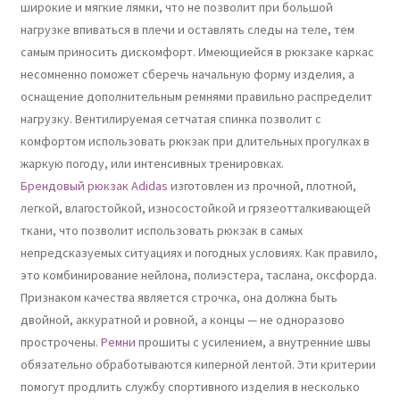
широкие и мягкие лямки, что не позволит при большой
нагрузке впиваться в плечи и оставлять следы на теле, тем
самым приносить дискомфорт. Имеющиейся в рюкзаке каркас
несомненно поможет сберечь начальную форму изделия, а
оснащение дополнительным ремнями правильно распределит
нагрузку. Вентилируемая сетчатая спинка позволит с
комфортом использовать рюкзак при длительных прогулках в
жаркую погоду, или интенсивных тренировках.
Брендовый рюкзак Adidas
изготовлен из прочной, плотной,
легкой, влагостойкой, износостойкой и грязеотталкивающей
ткани, что позволит использовать рюкзак в самых
непредсказуемых ситуациях и погодных условиях. Как правило,
это комбинирование нейлона, полиэстера, таслана, оксфорда.
Признаком качества является строчка, она должна быть
двойной, аккуратной и ровной, а концы — не одноразово
прострочены.
Ремни
прошиты с усилением, а внутренние швы
обязательно обработываются киперной лентой. Эти критерии
помогут продлить службу спортивного изделия в несколько