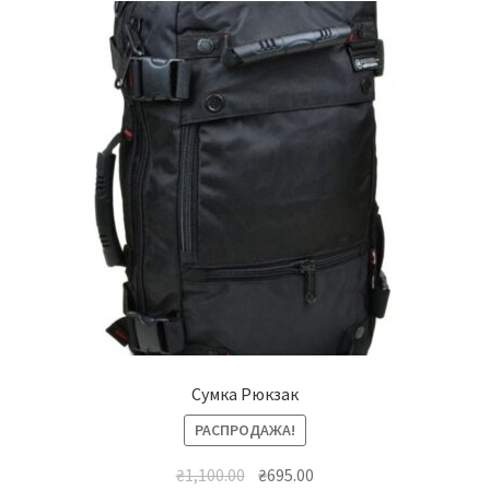
Сумка Рюкзак
РАСПРОДАЖА!
Первоначальная
Текущая
₴
1,100.00
₴
695.00