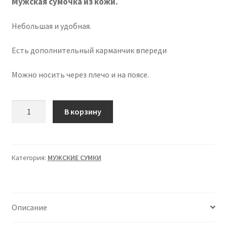
Мужская сумочка из кожи.
Небольшая и удобная.
Есть дополнительный карманчик впереди
Можно носить через плечо и на поясе.
Количество
В корзину
товара
Мужские
сумочки
кожаные
Категория:
МУЖСКИЕ СУМКИ
Описание