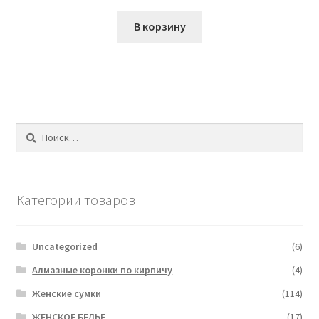
цена
цена:
составляла
₴695.00.
В корзину
₴1,100.00.
Найти:
Категории товаров
Uncategorized
(6)
Алмазные коронки по кирпичу
(4)
Женские сумки
(114)
ЖЕНСКОЕ БЕЛЬЕ
(17)