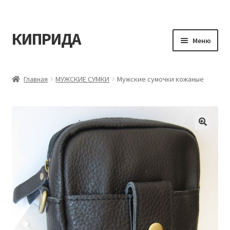
КИПРИДА
Перейти
Перейти
Меню
к
к
навигации
содержимому
Главная
Главная
МУЖСКИЕ СУМКИ
Мужские сумочки кожаные
Корзина
Мой аккаунт
Оформление заказа