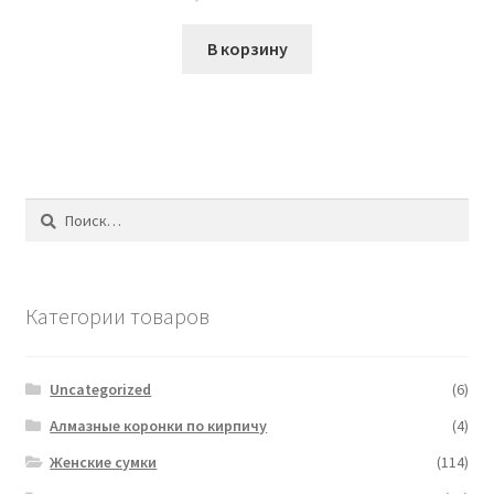
цена
цена:
составляла
₴895.00.
В корзину
₴1,200.00.
Найти:
Категории товаров
Uncategorized
(6)
Алмазные коронки по кирпичу
(4)
Женские сумки
(114)