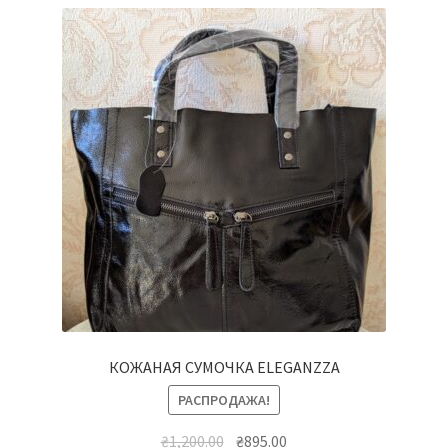
КОЖАНАЯ СУМОЧКА ELEGANZZA
РАСПРОДАЖА!
Первоначальная
Текущая
₴
1,200.00
₴
895.00