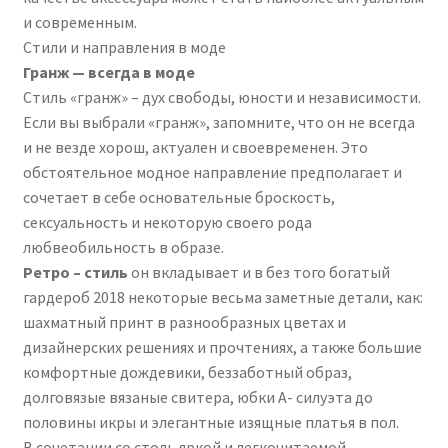
и современным.
Стили и направления в моде
Гранж — всегда в моде
Стиль «гранж» – дух свободы, юности и независимости.
Если вы выбрали «гранж», запомните, что он не всегда
и не везде хорош, актуален и своевременен. Это
обстоятельное модное направление предполагает и
сочетает в себе основательные броскость,
сексуальность и некоторую своего рода
любвеобильность в образе.
Ретро – стиль
он вкладывает и в без того богатый
гардероб 2018 некоторые весьма заметные детали, как:
шахматный принт в разнообразных цветах и
дизайнерских решениях и прочтениях, а также большие
комфортные дождевики, беззаботный образ,
долговязые вязаные свитера, юбки А- силуэта до
половины икры и элегантные изящные платья в пол.
В сочетании со столь яркой и легкочитаемой