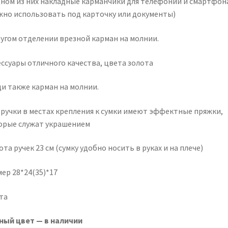
дном из них накладные карманчики для телефонии и смартфон
жно использовать под карточку или документы)
ругом отделении врезной карман на молнии.
ессуары отличного качества, цвета золота
ди также карман на молнии.
 ручки в местах крепления к сумки имеют эффектные пряжки,
орые служат украшением
та ручек 23 см (сумку удобно носить в руках и на плече)
ер 28*24(35)*17
та
ный цвет — в наличии