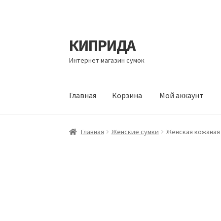
КИПРИДА
Перейти
Перейти
к
к
Интернет магазин сумок
навигации
содержимому
Главная
Корзина
Мой аккаунт
Главная
Корзина
Мой аккаунт
Оформление 
Главная
Женские сумки
Женская кожаная 