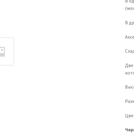
В о
(мо
В д
Акс
Сза
Две
кот
Высо
Разм
Цве
Чер