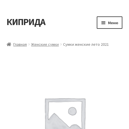
КИПРИДА
Перейти
Перейти
Меню
к
к
навигации
содержимому
Главная
Главная
Женские сумки
Сумки женские лето 2021
Корзина
Мой аккаунт
Оформление заказа