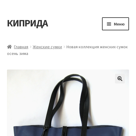
КИПРИДА
Перейти
Перейти
Меню
к
к
навигации
содержимому
Главная
Главная
Женские сумки
Новая коллекция женских сумок
осень зима
Корзина
Мой аккаунт
Оформление заказа