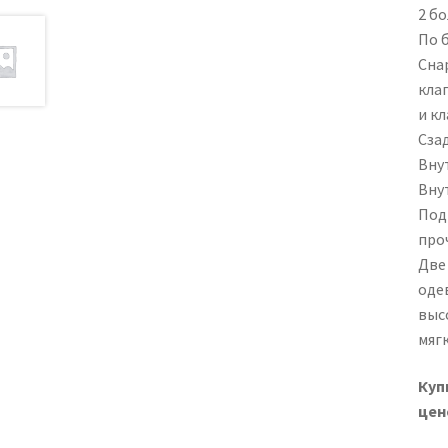
2 б
По 
Сна
кла
и кл
Сза
Вну
Вну
Под
про
Две
одев
высо
мягк
Куп
цен