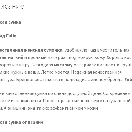
исание
кая сумка.
нд Fulin
ественная женская сумочка
, удобная легкая вместительная
ень мягкий
и прочный материал под мокрую кожу. Хорошо нос
мороз и в жару. Благодаря
мягкому
материалу вмещает и круп
елкие нужные вещи. Легко моется. Надежная качественная
нитура. Брендовая этикетка и подкладка с именем бренда
Ful
нь качественная сумка по очень доступной цене. Со временем
ти не изнашивается. Износ гораздо меньше чем у натуральной
и. А внешний вид также эффектней чем у кожи.
кая сумка описание