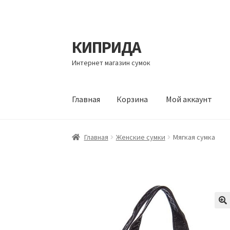
КИПРИДА
Перейти
Перейти
к
к
Интернет магазин сумок
навигации
содержимому
Главная
Корзина
Мой аккаунт
Главная
Корзина
Мой аккаунт
Оформление 
Главная
Женские сумки
Мягкая сумка