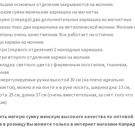
ольших основных отделения закрываются на молнию.
бокам сумки маленькие кармашки на магнитах.
ружи (спереди) два дополнительных кармашка на магнитных
панах плюс два карманчика на металлической молнии. Молния 
апаны очень качественная. Все работает на отлично.
ди карман на молнии.
три (первого отделения) 2 накладных кармашка.
три второго отделения карман на молнии.
кладка: светлого цвета с фирменным логотипом, тканевая,
чная.
 нерегулируемые ручки высотой 30 см (на плечо идеально
ается), можно и на локте и в руке носить, ширина дна: 13 см,
та: 25 см, длина 37 см (очень вместительная, за счёт того что
ая)
ить мягкую сумку женскую высокого качества по оптовой
е в розницу Вы можете только в интернет магазине Киприд