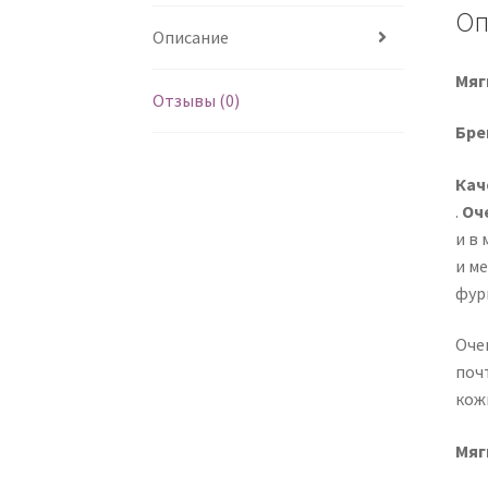
Оп
Описание
Мяг
Отзывы (0)
Бре
Кач
.
Оч
и в 
и м
фур
Оче
поч
кож
Мяг