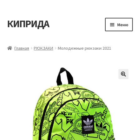
КИПРИДА
Перейти
Перейти
Меню
к
к
навигации
содержимому
Главная
Главная
РЮКЗАКИ
Молодежные рюкзаки 2021
Корзина
Мой аккаунт
Оформление заказа