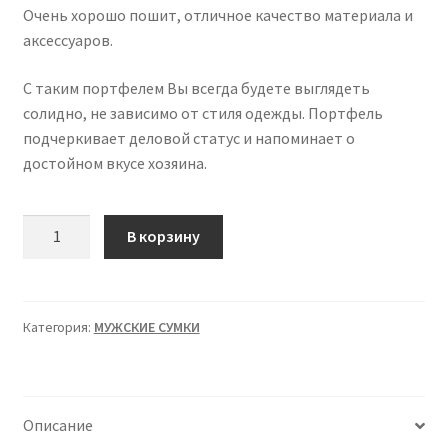
Очень хорошо пошит, отличное качество материала и
аксессуаров.
С таким портфелем Вы всегда будете выглядеть
солидно, не зависимо от стиля одежды. Портфель
подчеркивает деловой статус и напоминает о
достойном вкусе хозяина.
Количество
В корзину
товара
Стильный
мужской
портфель
Категория:
МУЖСКИЕ СУМКИ
Описание