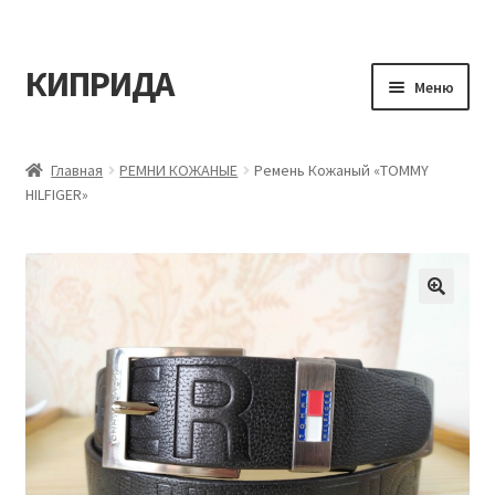
КИПРИДА
Перейти
Перейти
Меню
к
к
навигации
содержимому
Главная
Главная
РЕМНИ КОЖАНЫЕ
Ремень Кожаный «TOMMY
HILFIGER»
Корзина
Мой аккаунт
Оформление заказа