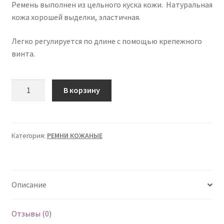
Ремень выполнен из цельного куска кожи. Натуральная
кожа хорошей выделки, эластичная.
Легко регулируется по длине с помощью крепежного
винта.
Количество
В корзину
товара
Ремень
Кожаный
"TOMMY
Категория:
РЕМНИ КОЖАНЫЕ
HILFIGER"
Описание
Отзывы (0)