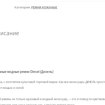
ремни
Diesel
Категория:
РЕМНИ КОЖАНЫЕ
(Дизель)
исание
ные модные ремни Diesel (Дизель)
нь с логотипом культовой торговой марки. Как все аксессуары ДИЗЕЛЬ прост
т мощью и силой.
й ремень не только красивый и модный аксессуар, — это и повод почувствов
немного сильнее и сексуальнее, а просто говоря круче.