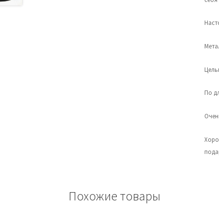
Наст
Мета
Цель
По д
Очен
Хоро
пода
Похожие товары