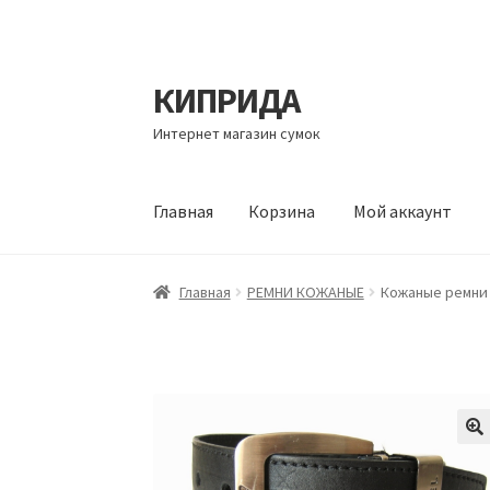
КИПРИДА
Перейти
Перейти
к
к
Интернет магазин сумок
навигации
содержимому
Главная
Корзина
Мой аккаунт
Главная
Корзина
Мой аккаунт
Оформление 
Главная
РЕМНИ КОЖАНЫЕ
Кожаные ремни 