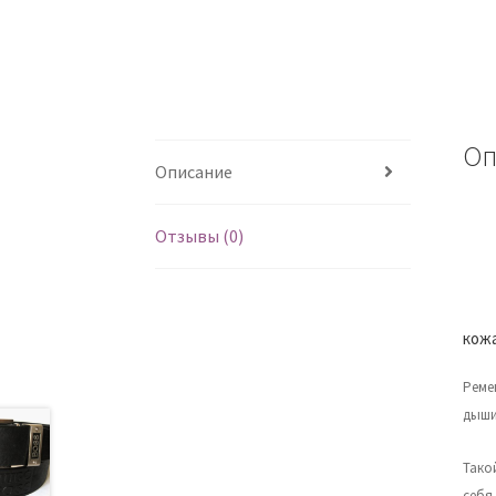
Оп
Описание
Отзывы (0)
кожа
Реме
дыши
Тако
себя 