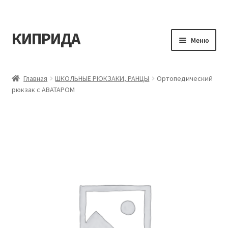
КИПРИДА
Перейти
Перейти
Меню
к
к
навигации
содержимому
Главная
Главная
ШКОЛЬНЫЕ РЮКЗАКИ, РАНЦЫ
Ортопедический
рюкзак с АВАТАРОМ
Корзина
Мой аккаунт
Оформление заказа